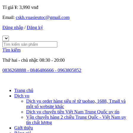
Tỉ giá ¥:
3,990 vnđ
Email:
cskh.vuasieutoc@gmail.com
Đăng nhập
/
Đăng ký
Tìm kiếm
Thứ hai - chủ nhật: 08:30 - 20:00
0836268888 - 0846486666 - 0963805852
Trang chủ
Dịch vụ
Dịch vụ order hàng siêu rẻ từ taobao, 1688, Tmall và
một số website khác
Dịch vụ chuyển tiền Việt Nam Trung Quốc uy tín
Vận chuyển hàng 2 chiều Trung Quốc - Việt Nam uy
tín chất lượng
Giới thiệu