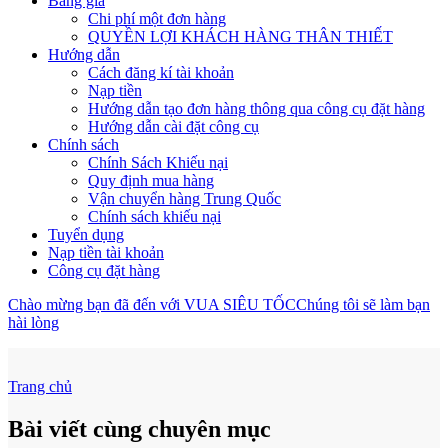
Bảng giá
Chi phí một đơn hàng
QUYỀN LỢI KHÁCH HÀNG THÂN THIẾT
Hướng dẫn
Cách đăng kí tài khoản
Nạp tiền
Hướng dẫn tạo đơn hàng thông qua công cụ đặt hàng
Hướng dẫn cài đặt công cụ
Chính sách
Chính Sách Khiếu nại
Quy định mua hàng
Vận chuyển hàng Trung Quốc
Chính sách khiếu nại
Tuyển dụng
Nạp tiền tài khoản
Công cụ đặt hàng
Chào mừng bạn đã đến với VUA SIÊU TỐC
Chúng tôi sẽ làm bạn
hài lòng
Trang chủ
Bài viết cùng chuyên mục