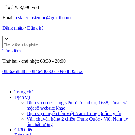
Tỉ giá ¥:
3,990 vnđ
Email:
cskh.vuasieutoc@gmail.com
Đăng nhập
/
Đăng ký
Tìm kiếm
Thứ hai - chủ nhật: 08:30 - 20:00
0836268888 - 0846486666 - 0963805852
Trang chủ
Dịch vụ
Dịch vụ order hàng siêu rẻ từ taobao, 1688, Tmall và
một số website khác
Dịch vụ chuyển tiền Việt Nam Trung Quốc uy tín
Vận chuyển hàng 2 chiều Trung Quốc - Việt Nam uy
tín chất lượng
Giới thiệu