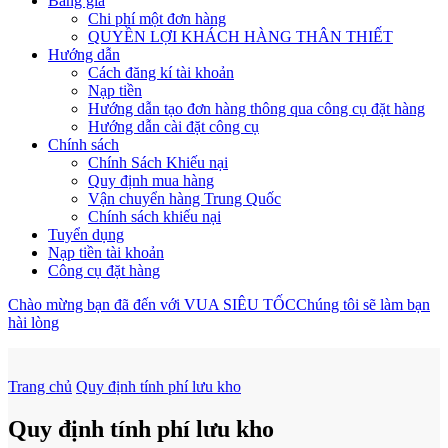
Bảng giá
Chi phí một đơn hàng
QUYỀN LỢI KHÁCH HÀNG THÂN THIẾT
Hướng dẫn
Cách đăng kí tài khoản
Nạp tiền
Hướng dẫn tạo đơn hàng thông qua công cụ đặt hàng
Hướng dẫn cài đặt công cụ
Chính sách
Chính Sách Khiếu nại
Quy định mua hàng
Vận chuyển hàng Trung Quốc
Chính sách khiếu nại
Tuyển dụng
Nạp tiền tài khoản
Công cụ đặt hàng
Chào mừng bạn đã đến với VUA SIÊU TỐC
Chúng tôi sẽ làm bạn
hài lòng
Trang chủ
Quy định tính phí lưu kho
Quy định tính phí lưu kho